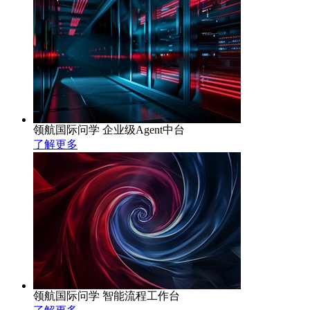
领航国际问学 企业级Agent中台
了解更多
领航国际问学 智能流程工作台