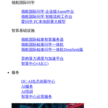
领航国际问学
领航国际问学 企业级Agent中台
领航国际问学 智能流程工作台
爱问学 PC本地部署大模型
智算基础设施
领航国际鲲泰智算服务器
领航国际鲲泰问学一体机
领航国际鲲泰问学一体机DeepSeek版
异构算力调度与加速平台
智算中心(AICC)
服务
DC·AI生态创新中心
AI服务
AI培训
智算中心运营服务