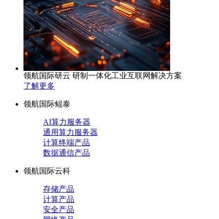
领航国际研云 研制一体化工业互联网解决方案
了解更多
领航国际鲲泰
AI算力服务器
通用算力服务器
计算终端产品
数据通信产品
领航国际云科
存储产品
计算产品
安全产品