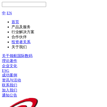
中
EN
首页
产品及服务
行业解决方案
合作伙伴
投资者关系
关于我们
关于领航国际数码
理论著作
企业文化
ESG
成功案例
资讯与活动
联系我们
加入我们
通知公告